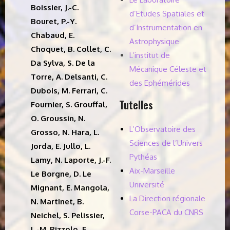
Boissier, J.-C.
d’Etudes Spatiales et
Bouret,
P.-Y.
d’Instrumentation en
Chabaud,
E.
Astrophysique
Choquet, B. Collet, C.
L’institut de
Da Sylva, S. De la
Mécanique Céleste et
Torre, A. Delsanti, C.
des Ephémérides
Dubois, M. Ferrari, C.
Tutelles
Fournier, S. Grouffal,
O. Groussin, N.
L’Observatoire des
Grosso, N. Hara, L.
Sciences de l’Univers
Jorda, E. Jullo,
L.
Pythéas
Lamy,
N. Laporte, J.-F.
Aix-Marseille
Le Borgne, D. Le
Université
Mignant, E. Mangola,
La Direction régionale
N. Martinet, B.
Corse-PACA du CNRS
Neichel, S. Pelissier,
L.-M. Rizzolo, F.