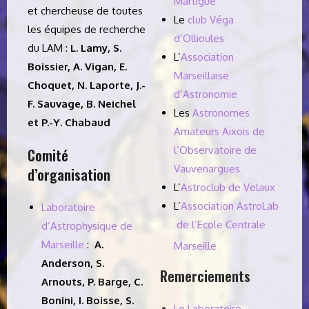
Martigue
et chercheuse de toutes
Le
club Véga
les équipes de recherche
d’Ollioules
du LAM :
L. Lamy,
S.
L’
Association
Boissier, A. Vigan,
E.
Marseillaise
Choquet,
N. Laporte, J.-
d’Astronomie
F. Sauvage, B. Neichel
Les
Astronomes
et P.-Y. Chabaud
Amateurs Aixois de
l’Observatoire de
Comité
Vauvenargues
d’organisation
L’
Astroclub de Velaux
L’
Association AstroLab
Laboratoire
de l’Ecole Centrale
d’Astrophysique de
Marseille
:
A.
Marseille
Anderson, S.
Remerciements
Arnouts, P. Barge, C.
Bonini, I. Boisse, S.
Le Laboratoire