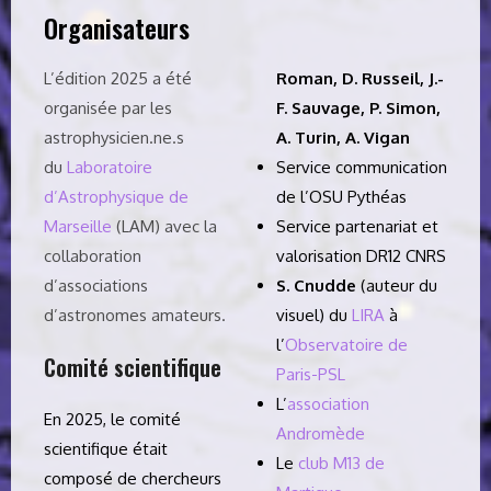
Organisateurs
L’édition 2025 a été
Roman, D. Russeil,
J.-
organisée par les
F. Sauvage
, P. Simon,
astrophysicien.ne.s
A. Turin,
A. Vigan
du
Laboratoire
Service communication
d’Astrophysique de
de l’OSU Pythéas
Marseille
(LAM)
avec la
Service partenariat et
collaboration
valorisation DR12 CNRS
d’associations
S. Cnudde
(auteur du
d’astronomes amateurs.
visuel) du
LIRA
à
l’
Observatoire de
Comité scientifique
Paris-PSL
L’
association
En 2025, le comité
Andromède
scientifique était
Le
club M13 de
composé de chercheurs