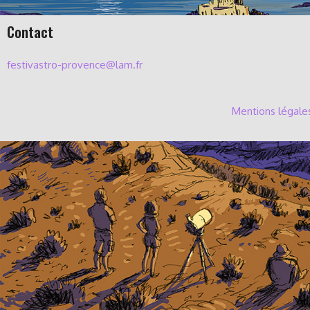
Contact
festivastro-provence@lam.fr
Mentions légale